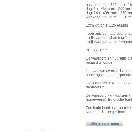
halve dag: 4u - 325 euro - 
dag: 8u - 464 euro - 200 km
dag: 24u - 499 euro - 250 k
weekend: 998 euro - 500 km
Extra km prijs: 1,25 eur/km
- een prijs op maat voor and
- prijs van een chauffeur(ric
- prijs van ophaal en leverse
BELANGRIJK:
De waarborg en huurprijs d
betaald te worden.
In geval van overschrijving 
aanvang van de huurperiode
Denk aan uw maximum dag/maa
debietkaart.
De waarborg kan voorzien wor
(reservering), Belgische ban
Een korte termijn verhuur v
Nederland is toegestaan.