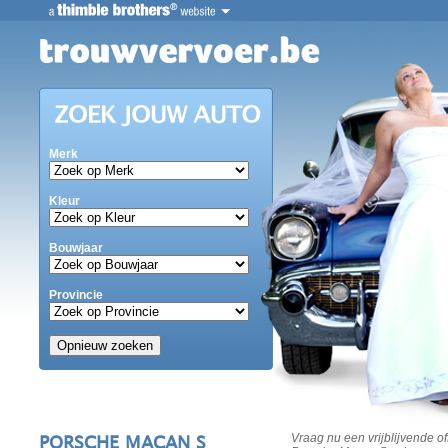
Merk
Kleur
Bouwjaar
Provincie
PORSCHE MACAN S
Vraag nu een vrijblijvende o