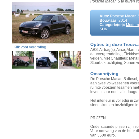
Porsche Macan S te huren voo
Auto:
Porsche Macan 
Bouwjaar:
2014
Categorie(en):
Modern
SUV
Opties bij deze Trouw
Klik voor vergroting
ABS, Airbag(s), Airco, Alarm,
deurvergrendeling, Elektris
velgen, Met Chauffeur, Metal
Stuurbekrachtiging, Xenon ve
Omschrijving
De Porsche Macan S diesel, 
aan twee volwassenen voora
ruimte voorzien tesamen met 
leven, maar nooit alledaags.
Het interieur is volledig in 
steeds komen bezichtigen te
PRIJZEN:
Onderstaande prijzen zijn zo
Voor aanvang van de huur di
van 3500 euro.